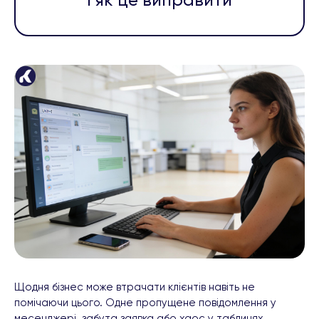
і як це виправити
Щодня бізнес може втрачати клієнтів навіть не
помічаючи цього. Одне пропущене повідомлення у
месенджері, забута заявка або хаос у таблицях