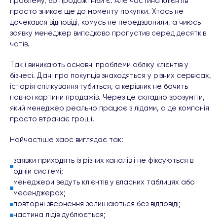
проблему, бо продажі ніби є. Але частина клієнтів
просто зникає ще до моменту покупки. Хтось не
дочекався відповіді, комусь не передзвонили, а чиюсь
заявку менеджер випадково пропустив серед десятків
чатів.
Так і виникають основні проблеми обліку клієнтів у
бізнесі. Дані про покупців знаходяться у різних сервісах,
історія спілкування губиться, а керівник не бачить
повної картини продажів. Через це складно зрозуміти,
який менеджер реально працює з лідами, а де компанія
просто втрачає гроші.
Найчастіше хаос виглядає так:
заявки приходять із різних каналів і не фіксуються в
одній системі;
менеджери ведуть клієнтів у власних таблицях або
месенджерах;
повторні звернення залишаються без відповіді;
частина лідів дублюється;