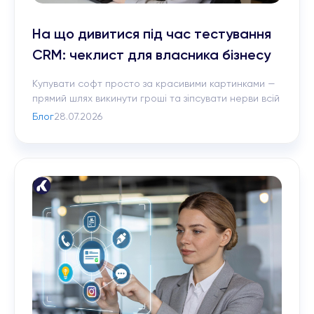
На що дивитися під час тестування
CRM: чеклист для власника бізнесу
Купувати софт просто за красивими картинками —
прямий шлях викинути гроші та зіпсувати нерви всій
команді. Зазвичай усе закінчується однаково:
Блог
28.07.2026
компанія оплачує ліцензії, а за тиждень з’ясовується,
що менеджери не можуть розібратися в меню, а
половини потрібних кнопок взагалі немає. Щоб не
платити за непотрібний інструмент, CRM для
бізнесу треба спочатку протестувати в реальних
умовах. […]