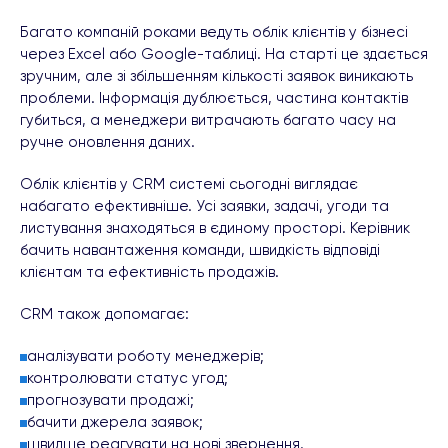
Багато компаній роками ведуть облік клієнтів у бізнесі
через Excel або Google-таблиці. На старті це здається
зручним, але зі збільшенням кількості заявок виникають
проблеми. Інформація дублюється, частина контактів
губиться, а менеджери витрачають багато часу на
ручне оновлення даних.
Облік клієнтів у CRM системі сьогодні виглядає
набагато ефективніше. Усі заявки, задачі, угоди та
листування знаходяться в єдиному просторі. Керівник
бачить навантаження команди, швидкість відповіді
клієнтам та ефективність продажів.
CRM також допомагає:
аналізувати роботу менеджерів;
контролювати статус угод;
прогнозувати продажі;
бачити джерела заявок;
швидше реагувати на нові звернення.