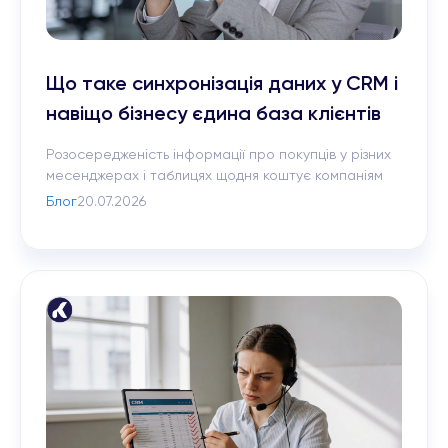
Що таке синхронізація даних у CRM і
навіщо бізнесу єдина база клієнтів
Розосередженість інформації про покупців у різних
месенджерах і таблицях щодня коштує компаніям
втрачених прибутків. У цій статті ми детально
Блог
20.07.2026
розберемо, як сучасна CRM для бізнесу об’єднує всі
канали комунікації в один керований потік. Ви
дізнаєтеся, як навести лад у роботі з клієнтами,
автоматизувати рутину та назавжди захистити свій
відділ продажів від втрати важливих лідів.
Професійна […]