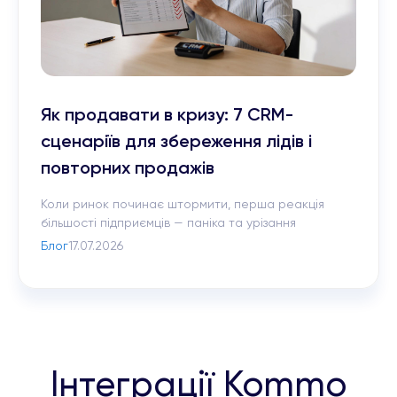
Як продавати в кризу: 7 CRM-
сценаріїв для збереження лідів і
повторних продажів
Коли ринок починає штормити, перша реакція
більшості підприємців — паніка та урізання
бюджетів. Скорочують усе, до чого можуть
Блог
17.07.2026
дотягнутися, і зазвичай під ніж потрапляє реклама.
Але проблема кризових періодів не в тому, що
люди взагалі перестають купувати. Вони просто
роблять це набагато довше, прискіпливіше та
обережніше. Кожна гривня на рахунку, тому клієнт
порівнює десятки варіантів […]
Інтеграції Kommo